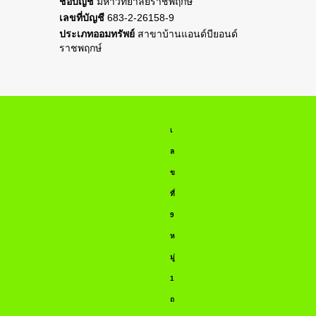
ชื่อบัญชี
มหาวิทยาลัยราชพฤกษ์
เลขที่บัญชี
683-2-26158-9
ประเภทออมทรัพย์
สาขาบ้านแอนด์บียอนด์
ราชพฤกษ์
เ
ล
ข
ที่
9
ห
มู่
1
ถ