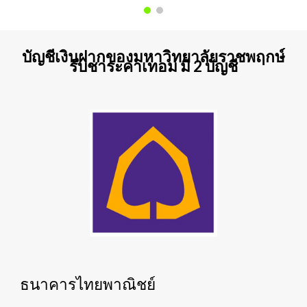
บัญชีเงินฝากของมหาวิทยาลัยราชพฤกษ์
รับชาระค่าเทอม มี 2 บัญชี
ธนาคารไทยพาณิชย์